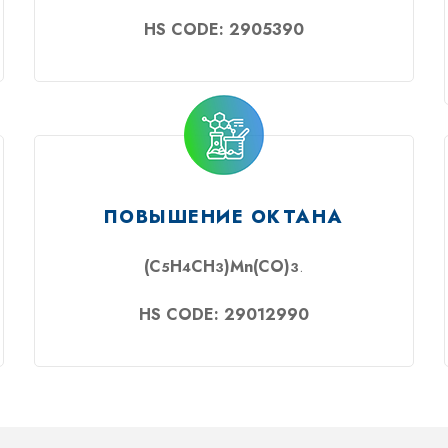
HS CODE: 2905390
ПОВЫШЕНИЕ ОКТАНА
(C
H
CH
)Mn(CO)
.
5
4
3
3
HS CODE: 29012990