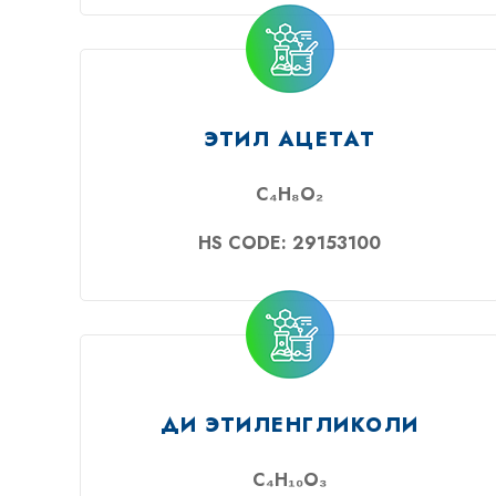
ЭТИЛ АЦЕТАТ
C₄H₈O₂
HS CODE: 29153100
ДИ ЭТИЛЕНГЛИКОЛИ
C₄H₁₀O₃