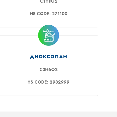
C
H
O
3
8
2
HS CODE: 271100
ДИОКСОЛАН
C3H6O2
HS CODE: 2932999