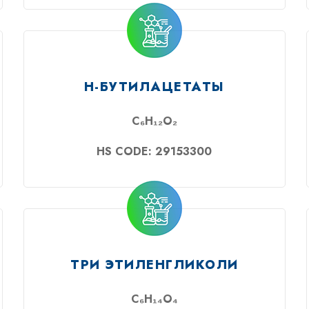
Н-БУТИЛАЦЕТАТЫ
C₆H₁₂O₂
HS CODE: 29153300
ТРИ ЭТИЛЕНГЛИКОЛИ
C₆H₁₄O₄