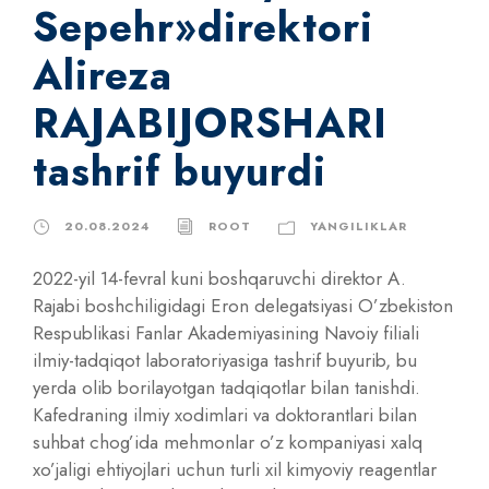
Sepehr»direktori
Alireza
RAJABIJORSHARI
tashrif buyurdi
20.08.2024
ROOT
YANGILIKLAR
2022-yil 14-fevral kuni boshqaruvchi direktor A.
Rajabi boshchiligidagi Eron delegatsiyasi O’zbekiston
Respublikasi Fanlar Akademiyasining Navoiy filiali
ilmiy-tadqiqot laboratoriyasiga tashrif buyurib, bu
yerda olib borilayotgan tadqiqotlar bilan tanishdi.
Kafedraning ilmiy xodimlari va doktorantlari bilan
suhbat chog’ida mehmonlar o’z kompaniyasi xalq
xo’jaligi ehtiyojlari uchun turli xil kimyoviy reagentlar