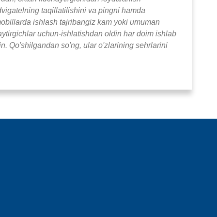
vigatelning taqillatilishini va pingni hamda
tomobillarda ishlash tajribangiz kam yoki umuman
irgichlar uchun-ishlatishdan oldin har doim ishlab
n. Qo'shilgandan so'ng, ular o'zlarining sehrlarini