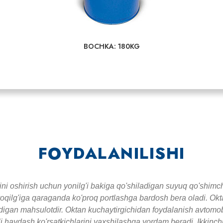
BOCHKA: 180KG
FOYDALANILISHI
ini oshirish uchun yonilg'i bakiga qo'shiladigan suyuq qo'shimch
yoqilg'iga qaraganda ko'proq portlashga bardosh bera oladi. Okt
radigan mahsulotdir. Oktan kuchaytirgichidan foydalanish avtomob
ali haydash ko'rsatkichlarini yaxshilashga yordam beradi. Ikkinc