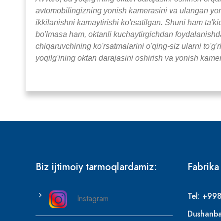
avtomobilingizning yonish kamerasini va ulangan yonilg
ikkilanishni kamaytirishi ko'rsatilgan. Shuni ham ta'
bo'lmasa ham, oktanli kuchaytirgichdan foydalanishd
chiqaruvchining ko'rsatmalarini o'qing-siz ularni to'g'
yoqilg'ining oktan darajasini oshirish va yonish kameras
Biz ijtimoiy tarmoqlardamiz:
Fabrika
Tel: +99
Instagram
Dushanba