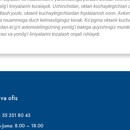
'i liniyalarini tozalaydi. Uchinchidan, oktan kuchaytirgichlari d
kidlash joizki, oktanli kuchaytirgichlardan foydalanish oson. Av
a muammoga duch kelmasligingiz kerak. Ko'pgina oktanli kuchayt
ridan-to'g'ri avtomobilingizning yonilg'i bakiga quyishingiz mumki
i va yonilg'i liniyalarini tozalash orqali ishlaydi.
 va ofis
8 55 351 80 43
-Juma: 8.00 – 18.00