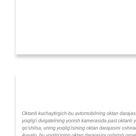
Oktanli kuchaytirgich-bu avtomobilning oktan darajas
yoqilg'i dvigatelning yonish kamerasida past oktanli 
qo'shilsa, uning yoqilg'isining oktan darajasini oshi
Avvalo, bu yoqilg'ining oktan darajasini oshirish orq