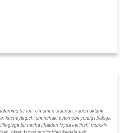
alarning bir turi. Umuman olganda, yuqori oktanli
an kuchaytirgichi shunchaki avtomobil yonilg'i bakiga
ilingizga bir necha jihatdan foyda keltirishi mumkin.
hidan, oktan kuchaytirgichidan foydalanish