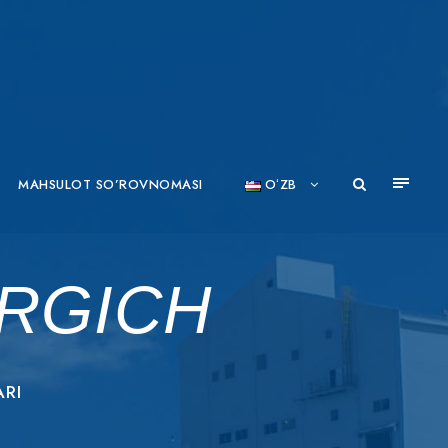
MAHSULOT SO’ROVNOMASI
OʻZB
IRGICH
ARI