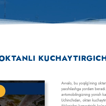
OKTANLI KUCHAYTIRGIC
Avvalo, bu yoqilg’ining oktan
yaxshilashga yordam beradi. 
avtomobilingizning yonish kam
Uchinchidan, oktan kuchaytirg
ikkilanishni kamaytirishi ko’rs