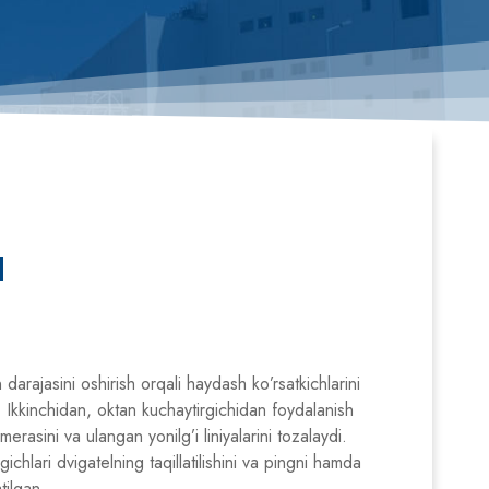
H
 darajasini oshirish orqali haydash ko’rsatkichlarini
Ikkinchidan, oktan kuchaytirgichidan foydalanish
erasini va ulangan yonilg’i liniyalarini tozalaydi.
ichlari dvigatelning taqillatilishini va pingni hamda
atilgan.