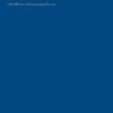
info@navoikimyasepehr.uz